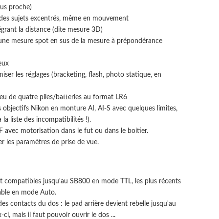
lus proche)
des sujets excentrés, même en mouvement
grant la distance (dite mesure 3D)
 une mesure spot en sus de la mesure à prépondérance
eux
iser les réglages (bracketing, flash, photo statique, en
jeu de quatre piles/batteries au format LR6
es objectifs Nikon en monture AI, AI-S avec quelques limites,
la liste des incompatibilités !).
F avec motorisation dans le fut ou dans le boitier.
rer les paramètres de prise de vue.
t compatibles jusqu'au SB800 en mode TTL, les plus récents
able en mode Auto.
des contacts du dos : le pad arrière devient rebelle jusqu'au
i, mais il faut pouvoir ouvrir le dos ...