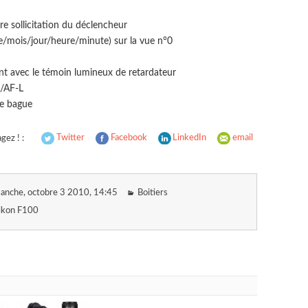
ère sollicitation du déclencheur
/mois/jour/heure/minute) sur la vue n°0
t avec le témoin lumineux de retardateur
/AF-L
te bague
gez ! :
Twitter
Facebook
LinkedIn
email
anche, octobre 3 2010
, 14:45
Boitiers
ikon F100