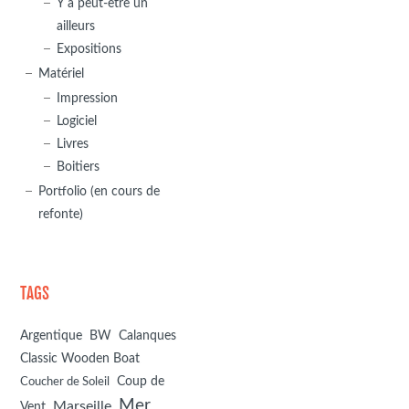
Y a peut-être un
ailleurs
Expositions
Matériel
Impression
Logiciel
Livres
Boitiers
Portfolio (en cours de
refonte)
TAGS
BW
Argentique
Calanques
Classic Wooden Boat
Coup de
Coucher de Soleil
Mer
Marseille
Vent