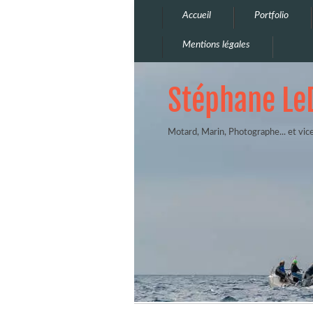
Accueil
Portfolio
Mentions légales
Stéphane Le
Motard, Marin, Photographe... et vic