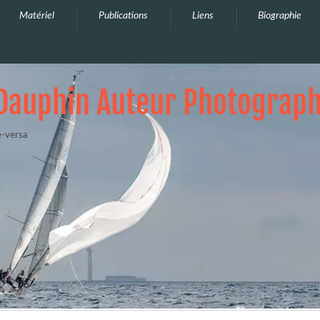
Matériel
Publications
Liens
Biographie
Dauphin Auteur Photograp
e-versa