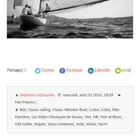
Partagez ! :
Twitter
Facebook
LinkedIn
email
Stéphane LeDauphin
mercredi, août 31 2016
, 18:09
Mer/Marins/...
BW
Classic sailing
Classic Wooden Boat
Cutter
Côtre
Fête
Maritime
Les Voiles Classiques de Sanary
Mer
NB
Noir et Blanc
Old Gaffer
Régate
Vieux Gréément
Voile
Voilier
Yacht