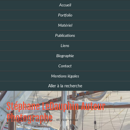
Accueil
Portfolio
Matériel
Publications
Liens
Biographie
Contact
Mentions légales
Aller à la recherche
Stéphane LeDauphin Auteur
Photographe
Motard, Marin, Photographe... et vice-versa